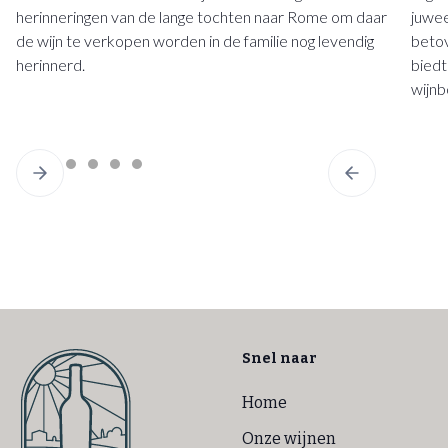
herinneringen van de lange tochten naar Rome om daar
juwee
de wijn te verkopen worden in de familie nog levendig
betov
herinnerd.
biedt
wijn
Snel naar
Home
Onze wijnen