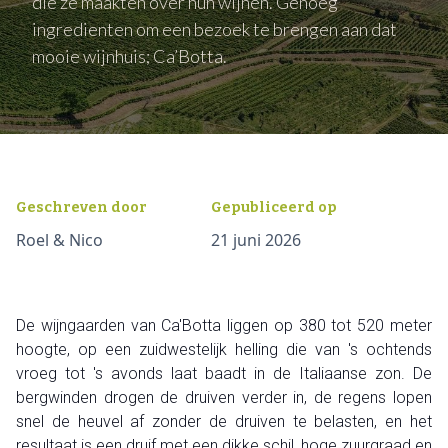
die ze maakten over hun wijnen. Genoeg
ingredienten om een bezoek te brengen aan dat
mooie wijnhuis; Ca’Botta.
Geschreven door
Gepubliceerd op
Roel & Nico
21 juni 2026
De wijngaarden van Ca'Botta liggen op 380 tot 520 meter
hoogte, op een zuidwestelijk helling die van 's ochtends
vroeg tot 's avonds laat baadt in de Italiaanse zon. De
bergwinden drogen de druiven verder in, de regens lopen
snel de heuvel af zonder de druiven te belasten, en het
resultaat is een druif met een dikke schil, hoge zuurgraad en