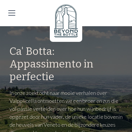
Ca' Botta:
Appassimento in
perfectie
In onze zoektocht naar mooie verhalen over
Valpolicella ontmoetten we een broer en zus die
vol passie vertelden over hoe hun wijnbedrijf is
opgezet door hun vader, de unieke locatie bovenin
de heuvels van Veneto en de bijzondere keuzes