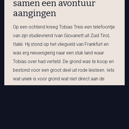
samen een avontuur
aangingen
Op een ochtend kreeg Tobias Treis een telefoontje
van zijn studievriend Ivan Giovanett uit Zuid Tirol,
Italië. Hij stond op het vliegveld van Frankfurt en
was erg nieuwsgierig naar een stuk land waar
Tobias over had verteld. De grond was te koop en
bestond voor een groot deel uit rode leisteen. Iets
wat uniek is voor grond wat niet direct aan de
Moezel ligt.
Eenmaal aangekomen voelde Ivan direct de magie
van deze plaats. In volledige stilte, zonder
bebouwing of doorgaande wegen lag daar een
prachtig stuk land dat uitermate geschikt was voor