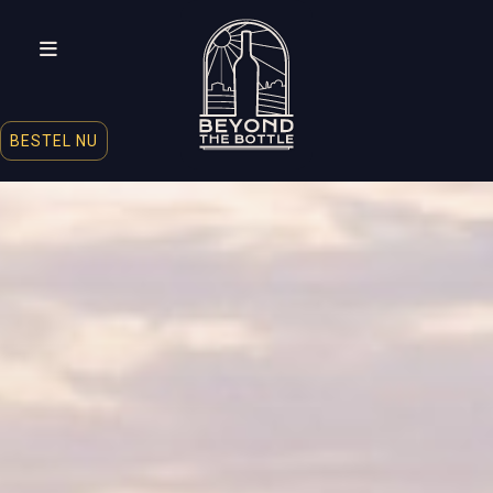

BESTEL NU